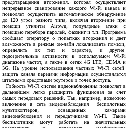
предотвращения вторжения, которая осуществляет
непрерывное сканирование каждого Wi-Fi канала и
позволяет осуществить автоматическое обнаружение
до 120 угроз разного типа, включая вторжение при
помощи утилиты Airpwn, популярные атаки с
помощью перебора паролей, фаззинг и т.п. Программа
сообщает оператору о попытках вторжения и дает
возможность в режиме он-лайн локализовать помехи,
определить их тип и характер, и другие
подозрительные активности в используемом Wi-Fi
диапазоне частот, а также в сетях 4G LTE, CDMA и
3G. На уровне использования частных Wi-Fi сетей
защита канала передачи информации осуществляется
штатными средствами роутеров и точек доступа.
Гибкость Wi-Fi систем видеонаблюдения позволяет в
дальнейшем легко расширить функционал за счет
самых передовых решений. Так, например, возможно
включение в сеть видеонаблюдения беспилотных
мультикоптеров, оснащенных камерами
видеонаблюдения и передатчиками Wi-Fi. Такие
беспилотники могут работать на значительных
расстояниях и передавать необходимую